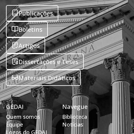
Publicações
Boletins
Artigos
Dissertações e Teses
Materiais Didáticos
GEDAI
Navegue
Quem somos
Biblioteca
Equipe
Notícias
Logos do GEDAI