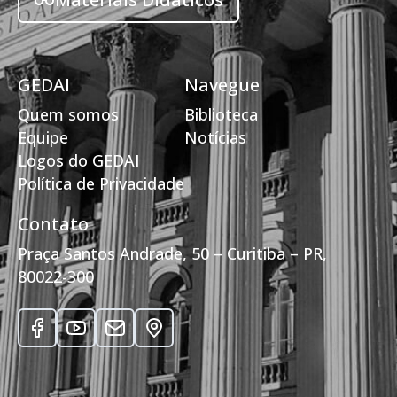
GEDAI
Navegue
Quem somos
Biblioteca
Equipe
Notícias
Logos do GEDAI
Política de Privacidade
Contato
Praça Santos Andrade, 50 – Curitiba – PR,
80022-300