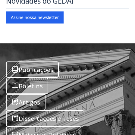
Novidades do GEDAI
Assine nossa newsletter
Publicações
Boletins
Artigos
Dissertações e Teses
Materiais Didáticos