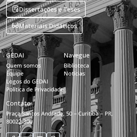
Dissertações e Teses
Materiais Didáticos
GEDAI
Navegue
Quem somos
Biblioteca
Equipe
Notícias
Logos do GEDAI
Política de Privacidade
Contato
Praça Santos Andrade, 50 – Curitiba – PR,
80022-300