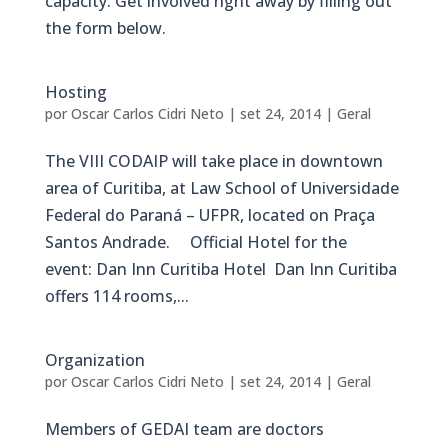
capacity. Get involved right away by filling out
the form below.
Hosting
por
Oscar Carlos Cidri Neto
|
set 24, 2014
|
Geral
The VIII CODAIP will take place in downtown
area of Curitiba, at Law School of Universidade
Federal do Paraná – UFPR, located on Praça
Santos Andrade. Official Hotel for the
event: Dan Inn Curitiba Hotel Dan Inn Curitiba
offers 114 rooms,...
Organization
por
Oscar Carlos Cidri Neto
|
set 24, 2014
|
Geral
Members of GEDAI team are doctors