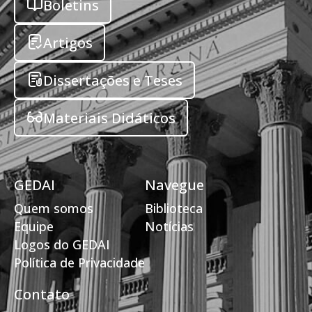
Boletins
Artigos
Dissertações e Teses
Materiais Didáticos
GEDAI
Navegue
Quem somos
Biblioteca
Equipe
Notícias
Logos do GEDAI
Política de Privacidade
Contato