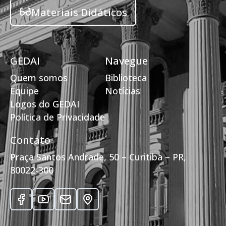
Materiais Didáticos
GEDAI
Navegue
Quem somos
Biblioteca
Equipe
Notícias
Logos do GEDAI
Política de Privacidade
Contato
Praça Santos Andrade, 50 – Curitiba – PR,
80022-300