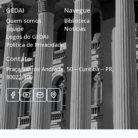
GEDAI
Navegue
Quem somos
Biblioteca
Equipe
Notícias
Logos do GEDAI
Política de Privacidade
Contato
Praça Santos Andrade, 50 – Curitiba – PR,
80022-300