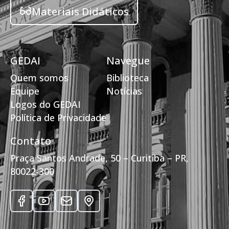
Materiais Didáticos
GEDAI
Navegue
Quem somos
Biblioteca
Equipe
Notícias
Logos do GEDAI
Política de Privacidade
Contato
Praça Santos Andrade, 50 – Curitiba – PR,
80022-300