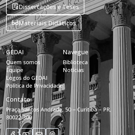
Dissertações e Teses
Materiais Didáticos
GEDAI
Navegue
Quem somos
Biblioteca
Equipe
Notícias
Logos do GEDAI
Política de Privacidade
Contato
Praça Santos Andrade, 50 – Curitiba – PR,
80022-300