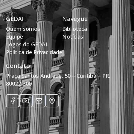
GEDAI
Navegue
Quem somos
Biblioteca
Equipe
Notícias
Logos do GEDAI
Política de Privacidade
Contato
Praça Santos Andrade, 50 – Curitiba – PR,
80022-300