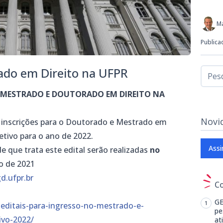
M
Publica
ado em Direito na UFPR
 MESTRADO E DOUTORADO EM DIREITO NA
Novi
 inscrições para o Doutorado e Mestrado em
etivo para o ano de 2022.
Assi
de que trata este edital serão realizadas
no
o de 2021
.ufpr.br
C
GE
o-editais-para-ingresso-no-mestrado-e-
pe
ivo-2022/
at