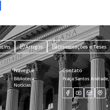
etins
Artigos
Dissertações e Teses
Navegue
Contato
Biblioteca
Praça Santos Andrade, 
Notícias