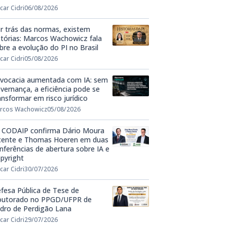
car Cidri
06/08/2026
r trás das normas, existem
stórias: Marcos Wachowicz fala
bre a evolução do PI no Brasil
car Cidri
05/08/2026
vocacia aumentada com IA: sem
vernança, a eficiência pode se
ansformar em risco jurídico
rcos Wachowicz
05/08/2026
 CODAIP confirma Dário Moura
cente e Thomas Hoeren em duas
nferências de abertura sobre IA e
pyright
car Cidri
30/07/2026
fesa Pública de Tese de
utorado no PPGD/UFPR de
dro de Perdigão Lana
car Cidri
29/07/2026