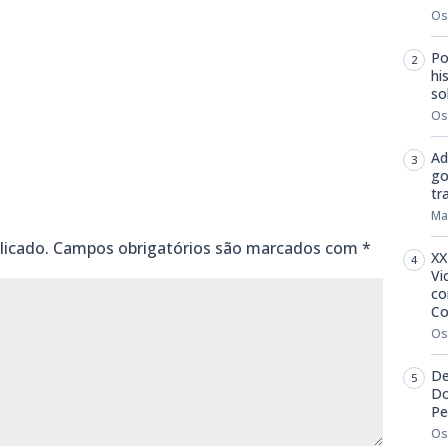
Os
Po
hi
m
dIn
senger
mail
so
Os
Ad
go
tr
Ma
licado.
Campos obrigatórios são marcados com
*
XX
Vi
co
Co
Os
De
Do
Pe
Os