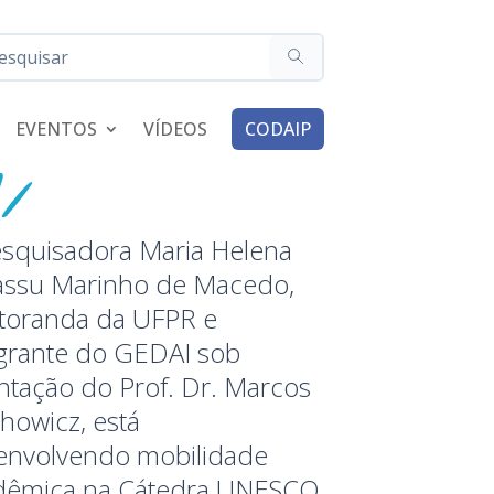
EVENTOS
VÍDEOS
CODAIP
esquisadora Maria Helena
iassu Marinho de Macedo,
toranda da UFPR e
egrante do GEDAI sob
ntação do Prof. Dr. Marcos
howicz, está
envolvendo mobilidade
dêmica na Cátedra UNESCO