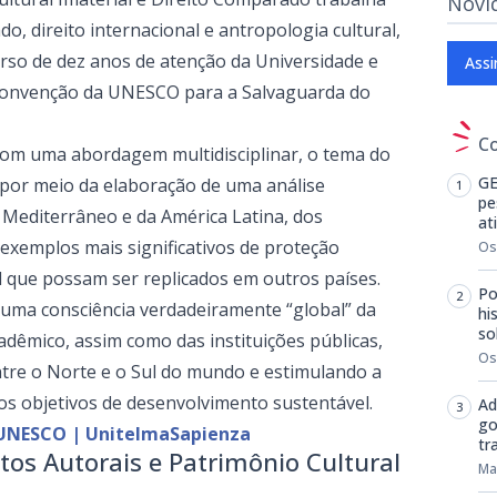
Novi
o, direito internacional e antropologia cultural,
so de dez anos de atenção da Universidade e
Assi
à Convenção da UNESCO para a Salvaguarda do
C
com uma abordagem multidisciplinar, o tema do
GE
 por meio da elaboração de uma análise
pe
 Mediterrâneo e da América Latina, dos
at
 exemplos mais significativos de proteção
Os
al que possam ser replicados em outros países.
Po
 uma consciência verdadeiramente “global” da
hi
so
dêmico, assim como das instituições públicas,
Os
tre o Norte e o Sul do mundo e estimulando a
dos objetivos de desenvolvimento sustentável.
Ad
go
UNESCO | UnitelmaSapienza
tr
itos Autorais e Patrimônio Cultural
Ma