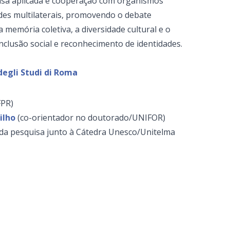
quisa aplicada e cooperação com organismos
dades multilaterais, promovendo o debate
memória coletiva, a diversidade cultural e o
nclusão social e reconhecimento de identidades.
degli Studi di Roma
PR)
ilho
(co-orientador no doutorado/UNIFOR)
da pesquisa junto à Cátedra Unesco/Unitelma
m
dIn
senger
mail