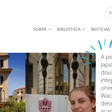
SOBRE
BIBLIOTECA
NOTÍCIAS
A p
Jap
dou
int
orie
Wac
des
aca