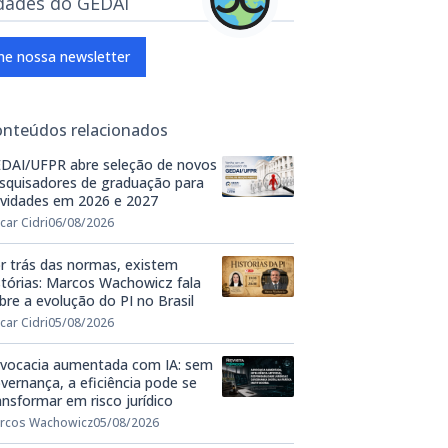
dades do GEDAI
ne nossa newsletter
onteúdos relacionados
DAI/UFPR abre seleção de novos
squisadores de graduação para
ividades em 2026 e 2027
car Cidri
06/08/2026
r trás das normas, existem
stórias: Marcos Wachowicz fala
bre a evolução do PI no Brasil
car Cidri
05/08/2026
vocacia aumentada com IA: sem
vernança, a eficiência pode se
ansformar em risco jurídico
rcos Wachowicz
05/08/2026