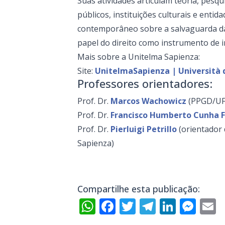
Suas atividades articulam teoria, pes
públicos, instituições culturais e enti
contemporâneo sobre a salvaguarda da 
papel do direito como instrumento de i
Mais sobre a Unitelma Sapienza:
Site:
UnitelmaSapienza | Università 
Professores orientadores:
Prof. Dr.
Marcos Wachowicz
(PPGD/UF
Prof. Dr.
Francisco Humberto Cunha F
Prof. Dr.
Pierluigi Petrillo
(orientador 
Sapienza)
Compartilhe esta publicação:
WhatsApp
Facebook
Twitter
Telegra
Linke
Mes
E