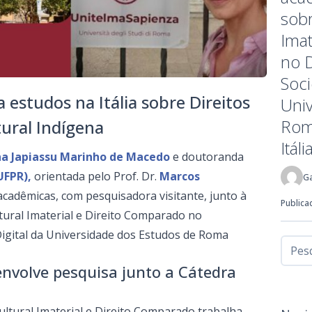
sobr
Imat
no 
Soci
 estudos na Itália sobre Direitos
Uni
Rom
tural Indígena
Itáli
a Japiassu Marinho de Macedo
e doutoranda
UFPR),
orientada pelo Prof. Dr.
Marcos
Ga
 acadêmicas, com pesquisadora visitante, junto à
Publica
ural Imaterial e Direito Comparado no
igital da Universidade dos Estudos de Roma
nvolve pesquisa junto a Cátedra
tural Imaterial e Direito Comparado trabalha