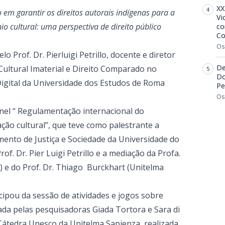
XX
 em garantir os direitos autorais indígenas para a
Vi
o cultural: uma perspectiva de direito público
co
Co
Os
 Prof. Dr. Pierluigi Petrillo, docente e diretor
De
ultural Imaterial e Direito Comparado no
Do
igital da Universidade dos Estudos de Roma
Pe
Os
nel “ Regulamentação internacional do
ação cultural”, que teve como palestrante a
amento de Justiça e Sociedade da Universidade do
rof. Dr. Pier Luigi Petrillo e a mediação da Profa.
m) e do Prof. Dr. Thiago Burckhart (Unitelma
icipou da sessão de atividades e jogos sobre
ada pelas pesquisadoras Giada Tortora e Sara di
átedra Unesco da Unitelma Sapienza, realizada