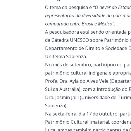
O tema da pesquisa é
“O dever do Estado
representação da diversidade do patrimôni
comparado entre Brasil e México”
.
A pesquisadora está sendo orientada pelo
da Cátedra UNESCO sobre Patrimônio C
Departamento de Direito e Sociedade D
Unitelma Sapienza.
No mês de setembro, participou do pai
patrimônio cultural indígena e apropri
Profa. Dra. Ayla do Alves Vele (Depart
Sul da Austrália), com a introdução do P
Dra. Jasmin Jalil (Universidade de Turi
Sapienza).
Na sexta-feira, dia 17 de outubro, part
Patrimônio Cultural Imaterial, coorden
Luca, ambas também participantes da C