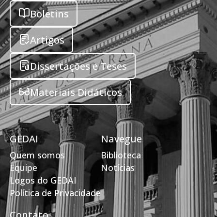
Boletins
Artigos
Dissertações e Teses
Materiais Didáticos
GEDAI
Navegue
Quem somos
Biblioteca
Equipe
Notícias
Logos do GEDAI
Política de Privacidade
Contato