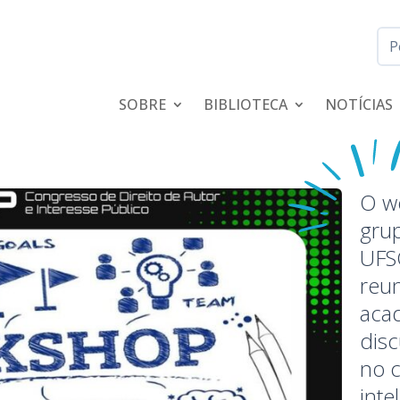
SOBRE
BIBLIOTECA
NOTÍCIAS
O w
gru
UFS
reun
aca
disc
no 
inte