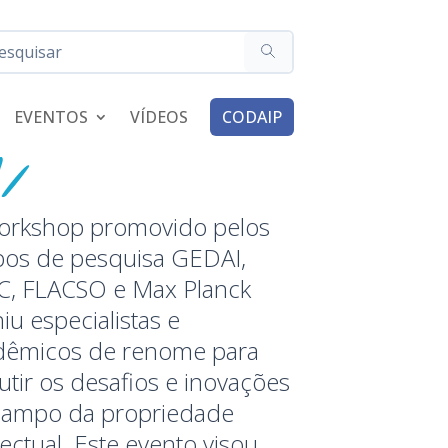
EVENTOS
VÍDEOS
CODAIP
orkshop promovido pelos
pos de pesquisa GEDAI,
C, FLACSO e Max Planck
iu especialistas e
dêmicos de renome para
utir os desafios e inovações
campo da propriedade
lectual. Este evento visou