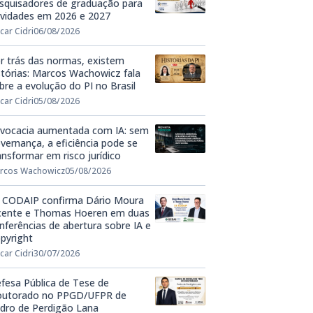
squisadores de graduação para
ividades em 2026 e 2027
car Cidri
06/08/2026
r trás das normas, existem
stórias: Marcos Wachowicz fala
bre a evolução do PI no Brasil
car Cidri
05/08/2026
vocacia aumentada com IA: sem
vernança, a eficiência pode se
ansformar em risco jurídico
rcos Wachowicz
05/08/2026
 CODAIP confirma Dário Moura
cente e Thomas Hoeren em duas
nferências de abertura sobre IA e
pyright
car Cidri
30/07/2026
fesa Pública de Tese de
utorado no PPGD/UFPR de
dro de Perdigão Lana