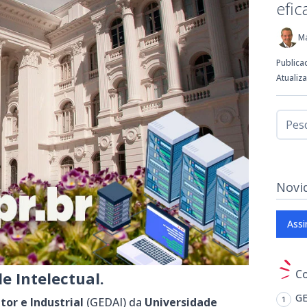
efic
M
Publica
Atualiz
Novi
Assi
C
e Intelectual.
GE
tor e Industrial
(GEDAI) da
Universidade