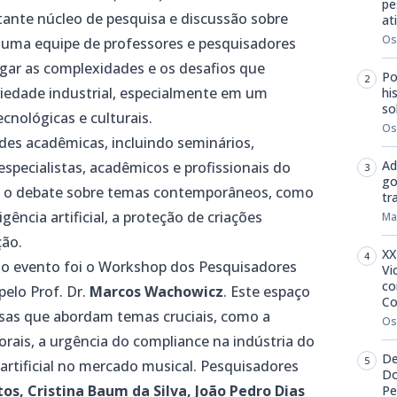
pe
ante núcleo de pesquisa e discussão sobre
at
Os
m uma equipe de professores e pesquisadores
igar as complexidades e os desafios que
Po
priedade industrial, especialmente em um
hi
so
cnológicas e culturais.
Os
des acadêmicas, incluindo seminários,
Ad
pecialistas, acadêmicos e profissionais do
go
tar o debate sobre temas contemporâneos, como
tr
igência artificial, a proteção de criações
Ma
ção.
XX
 evento foi o Workshop dos Pesquisadores
Vi
co
elo Prof. Dr.
Marcos Wachowicz
. Este espaço
Co
isas que abordam temas cruciais, como a
Os
torais, a urgência do compliance na indústria do
De
 artificial no mercado musical. Pesquisadores
Do
tos, Cristina Baum da Silva, João Pedro Dias
Pe