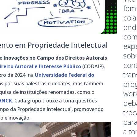
fom
cola
ond
com
nto em Propriedade Intelectual
expe
sobr
 e Inovações no Campo dos Direitos Autorais
cont
ireito Autoral e Interesse Público
(CODAIP),
tra
bro de 2024, na
Universidade Federal do
prog
s por suas palestras e debates, mas também
wor
esquisa de instituições renomadas, como o
ANCK
.
Cada grupo trouxe à tona questões
deb
mpo da Propriedade Intelectual, promovendo
troc
o e inovação.
para
a fo