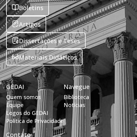
Boletins
Artigos
Dissertações e Teses
Materiais Didáticos
GEDAI
Navegue
Quem somos
Biblioteca
Equipe
Notícias
Logos do GEDAI
Política de Privacidade
Contato