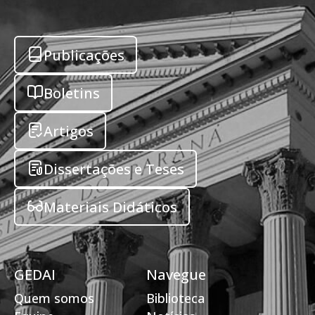
Publicações
Boletins
Artigos
Dissertações e Teses
Materiais Didáticos
GEDAI
Navegue
Quem somos
Biblioteca