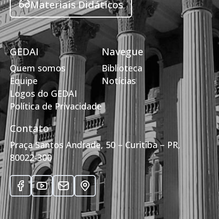
Materiais Didáticos
GEDAI
Navegue
Quem somos
Biblioteca
Equipe
Notícias
Logos do GEDAI
Política de Privacidade
Contato
Praça Santos Andrade, 50 – Curitiba – PR,
80022-300