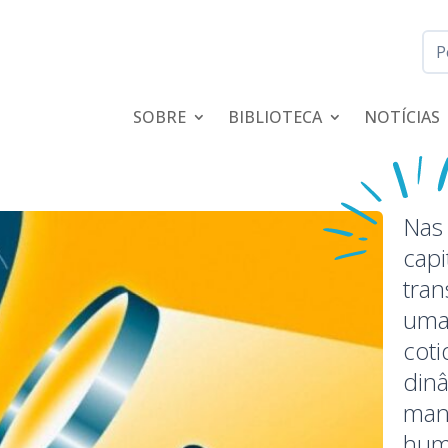
SOBRE
BIBLIOTECA
NOTÍCIAS
Nas 
capi
tra
uma 
coti
dinâ
man
hum