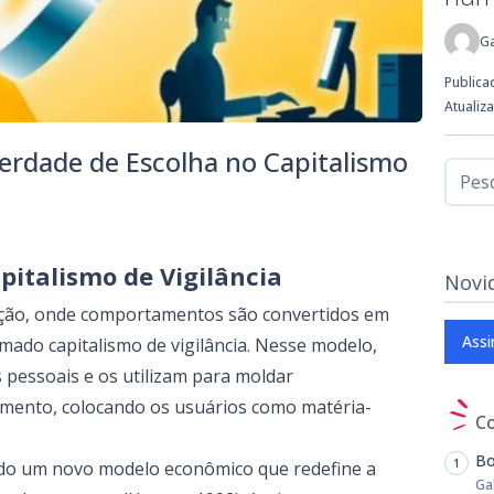
Ga
Publica
Atualiz
berdade de Escolha no Capitalismo
pitalismo de Vigilância
Novi
cação, onde comportamentos são convertidos em
Assi
ado capitalismo de vigilância. Nesse modelo,
 pessoais e os utilizam para moldar
mento, colocando os usuários como matéria-
C
Bo
ando um novo modelo econômico que redefine a
Ga