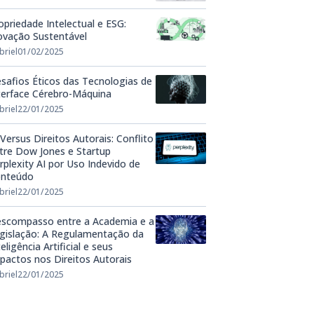
opriedade Intelectual e ESG:
ovação Sustentável
briel
01/02/2025
safios Éticos das Tecnologias de
terface Cérebro-Máquina
briel
22/01/2025
 Versus Direitos Autorais: Conflito
tre Dow Jones e Startup
rplexity AI por Uso Indevido de
nteúdo
briel
22/01/2025
scompasso entre a Academia e a
gislação: A Regulamentação da
teligência Artificial e seus
pactos nos Direitos Autorais
briel
22/01/2025