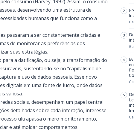
 pelo consumo (Harvey, 1992). Assim, o consumo
pessoas, desenvolvendo uma estrutura de
Pr
In
 necessidades humanas que funciona como a
Ga
des passaram a ser constantemente criadas e
De
In
mas de monitorar as preferências dos
Ga
zar suas estratégias.
IA
ara a datificação, ou seja, a transformação do
en
ráveis, sustentando-se no “capitalismo de
Pe
Co
 captura e uso de dados pessoais. Esse novo
Ga
s digitais em uma fonte de lucro, onde dados
is valiosa.
De
Le
e redes sociais, desempenham um papel central
In
es detalhadas sobre cada interação, interesse
Im
Ga
rocesso ultrapassa o mero monitoramento,
nciar e até moldar comportamentos.