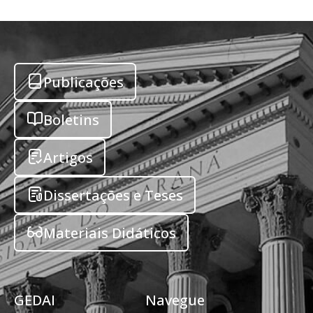
Publicações
Boletins
Artigos
Dissertações e Teses
Materiais Didáticos
GEDAI
Navegue