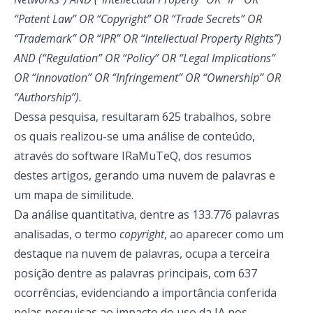
“Patent Law” OR “Copyright” OR “Trade Secrets” OR
“Trademark” OR “IPR” OR “Intellectual Property Rights”)
AND (“Regulation” OR “Policy” OR “Legal Implications”
OR “Innovation” OR “Infringement” OR “Ownership” OR
“Authorship”).
Dessa pesquisa, resultaram 625 trabalhos, sobre
os quais realizou-se uma análise de conteúdo,
através do software IRaMuTeQ, dos resumos
destes artigos, gerando uma nuvem de palavras e
um mapa de similitude.
Da análise quantitativa, dentre as 133.776 palavras
analisadas, o termo
copyright
, ao aparecer como um
destaque na nuvem de palavras, ocupa a terceira
posição dentre as palavras principais, com 637
ocorrências, evidenciando a importância conferida
pelas pesquisas ao impacto do uso da IA nos