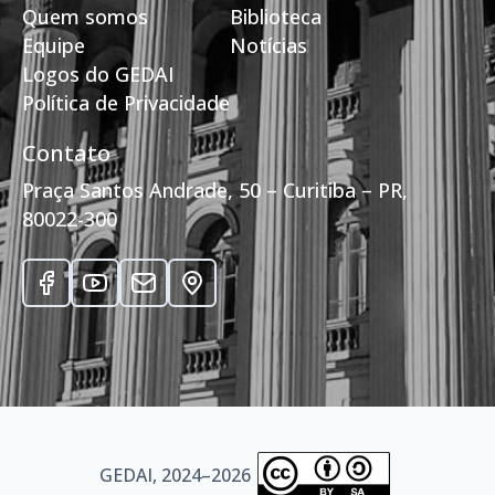
Quem somos
Biblioteca
Equipe
Notícias
Logos do GEDAI
Política de Privacidade
Contato
Praça Santos Andrade, 50 – Curitiba – PR,
80022-300
GEDAI, 2024–2026