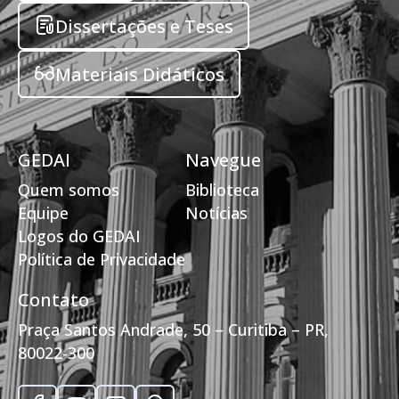
Dissertações e Teses
Materiais Didáticos
GEDAI
Navegue
Quem somos
Biblioteca
Equipe
Notícias
Logos do GEDAI
Política de Privacidade
Contato
Praça Santos Andrade, 50 – Curitiba – PR,
80022-300