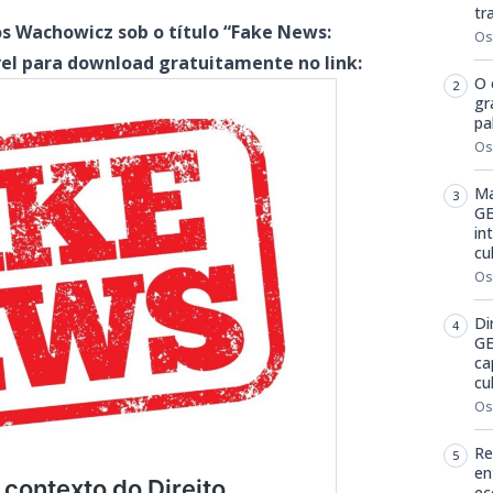
tr
os Wachowicz sob o título “Fake News:
Os
ível para download gratuitamente no link:
O 
gr
pa
Os
Ma
GE
in
cu
Os
Di
GE
ca
cu
Os
Re
en
ec