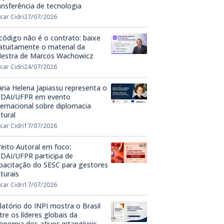
ansferência de tecnologia
car Cidri
27/07/2026
código não é o contrato: baixe
atuitamente o material da
lestra de Marcos Wachowicz
car Cidri
24/07/2026
ria Helena Japiassu representa o
DAI/UFPR em evento
ternacional sobre diplomacia
ltural
car Cidri
17/07/2026
reito Autoral em foco:
DAI/UFPR participa de
pacitação do SESC para gestores
lturais
car Cidri
17/07/2026
latório do INPI mostra o Brasil
tre os líderes globais da
onomia dos ativos intangíveis