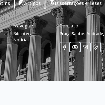
etins
Artigos
Dissertações e Teses
Navegue
Contato
Biblioteca
Praça Santos Andrade, 
Notícias