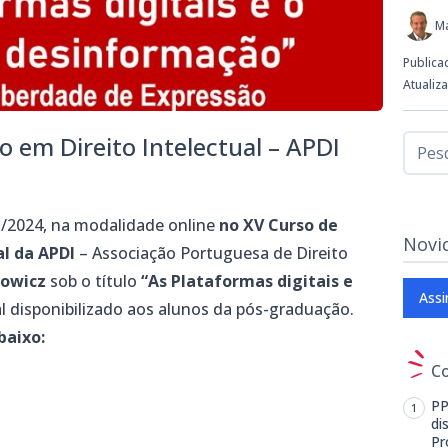
M
Publica
Atualiz
 em Direito Intelectual – APDI
ro/2024, na modalidade online
no XV Curso de
Novi
l da APDI
– Associação Portuguesa de Direito
owicz
sob o título
“As Plataformas digitais e
Assi
l disponibilizado aos alunos da pós-graduação.
baixo:
C
PP
di
Pr