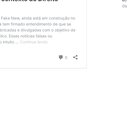
Os
m
dIn
senger
mail