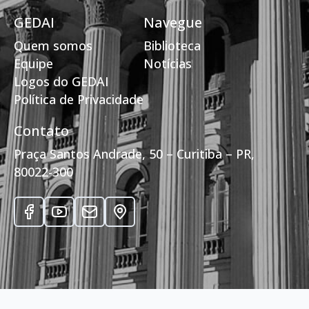
GEDAI
Navegue
Quem somos
Biblioteca
Equipe
Notícias
Logos do GEDAI
Política de Privacidade
Contato
Praça Santos Andrade, 50 – Curitiba – PR,
80022-300