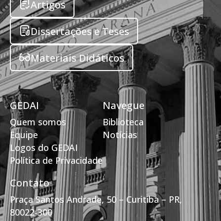
Artigos
Dissertações e Teses
Materiais Didáticos
GEDAI
Navegue
Quem somos
Biblioteca
Equipe
Notícias
Logos do GEDAI
Política de Privacidade
Contato
Praça Santos Andrade, 50 – Curitiba – PR,
80022-300