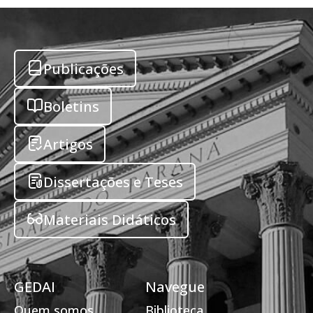
Publicações
Boletins
Artigos
Dissertações e Teses
Materiais Didáticos
GEDAI
Navegue
Quem somos
Biblioteca