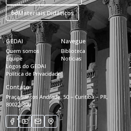
Materiais Didáticos
GEDAI
Navegue
Quem somos
Biblioteca
Equipe
Notícias
Logos do GEDAI
Política de Privacidade
Contato
Praça Santos Andrade, 50 – Curitiba – PR,
80022-300