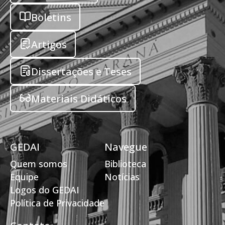
Boletins
Artigos
Dissertações e Teses
Materiais Didáticos
GEDAI
Navegue
Quem somos
Biblioteca
Equipe
Notícias
Logos do GEDAI
Política de Privacidade