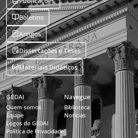
Publicações
Boletins
Artigos
Dissertações e Teses
Materiais Didáticos
GEDAI
Navegue
Quem somos
Biblioteca
Equipe
Notícias
Logos do GEDAI
Política de Privacidade