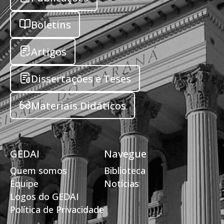
Boletins
Artigos
Dissertações e Teses
Materiais Didáticos
GEDAI
Navegue
Quem somos
Biblioteca
Equipe
Notícias
Logos do GEDAI
Política de Privacidade