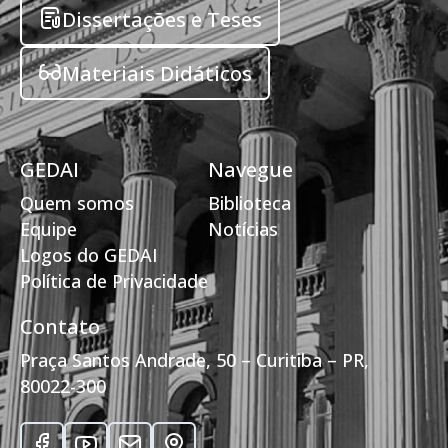
Dissertações e Teses
Materiais Didáticos
GEDAI
Navegue
Quem somos
Biblioteca
Equipe
Notícias
Logos do GEDAI
Política de Privacidade
Contato
Praça Santos Andrade, 50 – Curitiba – PR,
80022-300