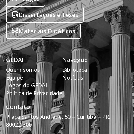
Dissertações e Teses
Materiais Didáticos
GEDAI
Navegue
Quem somos
Biblioteca
Equipe
Notícias
Logos do GEDAI
Política de Privacidade
Contato
Praça Santos Andrade, 50 – Curitiba – PR,
80022-300